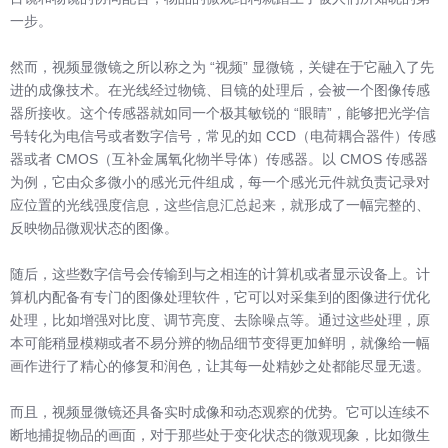
一步。
然而，视频显微镜之所以称之为 “视频” 显微镜，关键在于它融入了先
进的成像技术。在光线经过物镜、目镜的处理后，会被一个图像传感
器所接收。这个传感器就如同一个极其敏锐的 “眼睛”，能够把光学信
号转化为电信号或者数字信号，常见的如 CCD（电荷耦合器件）传感
器或者 CMOS（互补金属氧化物半导体）传感器。以 CMOS 传感器
为例，它由众多微小的感光元件组成，每一个感光元件就负责记录对
应位置的光线强度信息，这些信息汇总起来，就形成了一幅完整的、
反映物品微观状态的图像。
随后，这些数字信号会传输到与之相连的计算机或者显示设备上。计
算机内配备有专门的图像处理软件，它可以对采集到的图像进行优化
处理，比如增强对比度、调节亮度、去除噪点等。通过这些处理，原
本可能稍显模糊或者不易分辨的物品细节变得更加鲜明，就像给一幅
画作进行了精心的修复和润色，让其每一处精妙之处都能尽显无遗。
而且，视频显微镜还具备实时成像和动态观察的优势。它可以连续不
断地捕捉物品的画面，对于那些处于变化状态的微观现象，比如微生