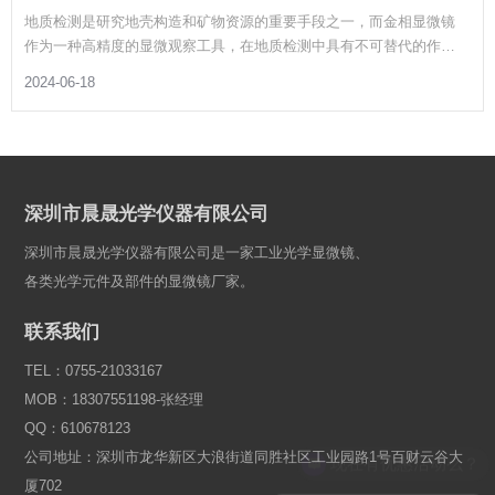
地质检测是研究地壳构造和矿物资源的重要手段之一，而金相显微镜
作为一种高精度的显微观察工具，在地质检测中具有不可替代的作
用。本文将详细探讨金相显微镜在地质检测中的应用及其具体操作方
2024-06-18
法。
深圳市晨晟光学仪器有限公司
深圳市晨晟光学仪器有限公司是一家工业光学显微镜、
各类光学元件及部件的显微镜厂家。
联系我们
TEL：0755-21033167
MOB：18307551198-张经理
QQ：610678123
公司地址：深圳市龙华新区大浪街道同胜社区工业园路1号百财云谷大
现在有优惠活动么？
厦702