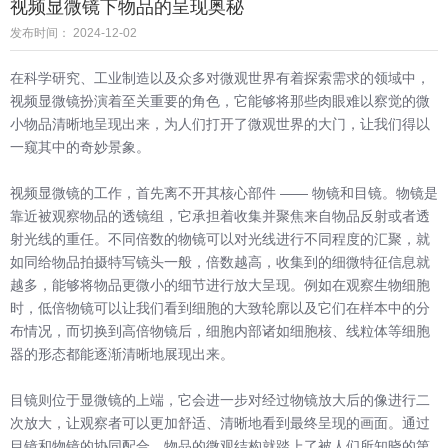
视频显微镜下物品的呈现奥秘
发布时间： 2024-12-02
在科学研究、工业制造以及众多对微观世界有着探索需求的领域中，
视频显微镜扮演着至关重要的角色，它能够将那些肉眼难以察觉的微
小物品清晰地呈现出来，为人们打开了微观世界的大门，让我们得以
一窥其中的奇妙景象。
视频显微镜的工作，首先离不开其核心部件 —— 物镜和目镜。物镜是
靠近被观察物品的透镜组，它承担着收集并聚焦来自物品反射或者透
射光线的重任。不同倍数的物镜可以对光线进行不同程度的汇聚，就
如同给物品拍摄特写镜头一般，倍数越高，收集到的细微特征信息就
越多，能够将物品更微小的细节进行放大呈现。例如在观察生物细胞
时，低倍物镜可以让我们看到细胞的大致轮廓以及它们在样本中的分
布情况，而切换到高倍物镜后，细胞内部诸如细胞核、线粒体等细胞
器的形态都能逐渐清晰地展现出来。
目镜则位于显微镜的上端，它会进一步对经过物镜放大后的像进行二
次放大，让观察者可以更加舒适、清晰地看到最终呈现的画面。通过
目镜和物镜的协同配合，物品的微观结构就踏上了被人们所知晓的第