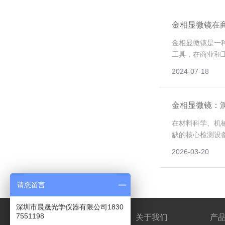
金相显微镜在
金相显微镜是一
工具，在商业和
科学、制造业、
2024-07-18
领域的发展和进
金相显微镜：
展
在材料科学、机
缺的核心检测设
肉眼观察的局限
2026-03-20
金的微观结构，
观察材料金相组
的“眼睛”，更
请您留言
撑，推动材料科
级提供核心技术
深圳市晨晟光学仪器有限公司1830
7551198
网站首页
关于我们
产