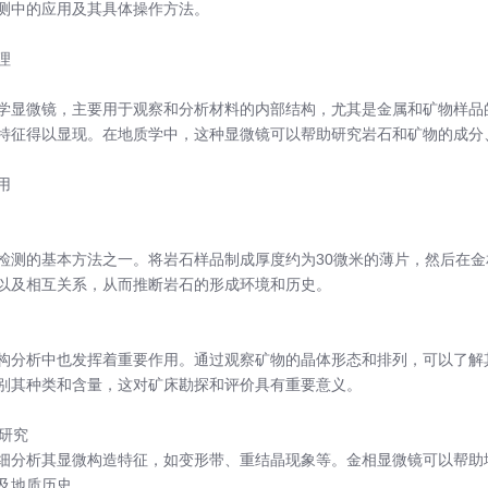
测中的应用及其具体操作方法。
理
学显微镜，主要用于观察和分析材料的内部结构，尤其是金属和矿物样品
特征得以显现。在地质学中，这种显微镜可以帮助研究岩石和矿物的成分
用
检测的基本方法之一。将岩石样品制成厚度约为30微米的薄片，然后在
以及相互关系，从而推断岩石的形成环境和历史。
构分析中也发挥着重要作用。通过观察矿物的晶体形态和排列，可以了解
别其种类和含量，这对矿床勘探和评价具有重要意义。
造研究
细分析其显微构造特征，如变形带、重结晶现象等。金相显微镜可以帮助
及地质历史。