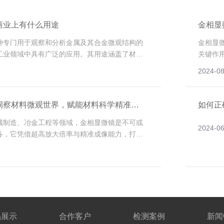
商业上有什么用途
金相显
种专门用于观察和分析金属及其合金微观结构的
金相显
工业领域中具有广泛的应用。其用途涵盖了材料
关键作
质量控制和研发等多个方面，极大地推动了这些
科学、
2024-08
步。
据。
洞察材料微观世界，赋能材料科学精准发
如何正
械制造、冶金工程等领域，金相显微镜是不可或
2024-06
备，它凭借超高放大倍率与精准成像能力，打破
，让科研人员与技术人员能够清晰洞察金属及合
解锁材料性能与微观组织之间的内在关联。作为
织的专用光学仪器，金相显微镜不仅是材料研究
是产品质量控制、故障分析、科研创新的重要支
学向精细化、精准化方向发展，为各行业材料升
保障。
品展示
合作客户
检测案例
新闻