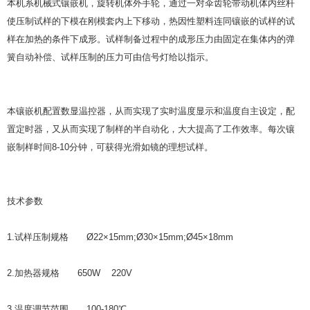
本机系机械式镶嵌机，旋转机体外手轮，通过一对伞齿轮带动机体内丝杆
使压制试样的下模在刚模套内上下移动，热因性塑料连同镶嵌的试样的试
样在加热的条件下成形。试样制备过程中的成形压力由固定在集体内的弹
簧自动补偿、试样压制的压力可由信号灯给以指示。
本镶嵌机配置数显温控器，从而实现了实时温度显示和温度自主设定，配
置定时器，又从而实现了制样的半自动化，大大提高了工作效率。每次镶
嵌制样时间8-10分钟，可获得光滑如镜的理想试样。
技术参数
1.试样压制规格 Ø22×15mm;Ø30×15mm;Ø45×18mm
2.加热器规格 650W 220V
3.温度调节范围 100-180℃