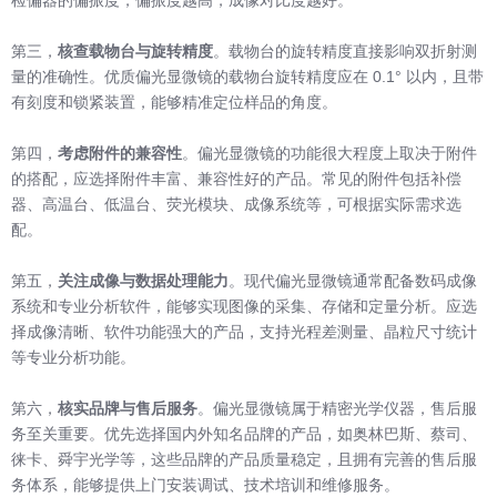
检偏器的偏振度，偏振度越高，成像对比度越好。
第三，
核查载物台与旋转精度
。载物台的旋转精度直接影响双折射测
量的准确性。优质偏光显微镜的载物台旋转精度应在 0.1° 以内，且带
有刻度和锁紧装置，能够精准定位样品的角度。
第四，
考虑附件的兼容性
。偏光显微镜的功能很大程度上取决于附件
的搭配，应选择附件丰富、兼容性好的产品。常见的附件包括补偿
器、高温台、低温台、荧光模块、成像系统等，可根据实际需求选
配。
第五，
关注成像与数据处理能力
。现代偏光显微镜通常配备数码成像
系统和专业分析软件，能够实现图像的采集、存储和定量分析。应选
择成像清晰、软件功能强大的产品，支持光程差测量、晶粒尺寸统计
等专业分析功能。
第六，
核实品牌与售后服务
。偏光显微镜属于精密光学仪器，售后服
务至关重要。优先选择国内外知名品牌的产品，如奥林巴斯、蔡司、
徕卡、舜宇光学等，这些品牌的产品质量稳定，且拥有完善的售后服
务体系，能够提供上门安装调试、技术培训和维修服务。