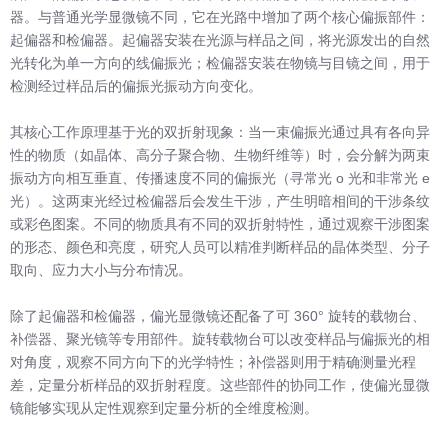
器。与普通光学显微镜不同，它在光路中增加了两个核心偏振部件：
起偏器和检偏器。起偏器安装在光源与样品之间，将光源发出的自然
光转化为单一方向的线偏振光；检偏器安装在物镜与目镜之间，用于
检测经过样品后的偏振光振动方向变化。
其核心工作原理基于光的双折射现象：当一束偏振光通过具有各向异
性的物质（如晶体、高分子聚合物、生物纤维等）时，会分解为两束
振动方向相互垂直、传播速度不同的偏振光（寻常光 o 光和非常光 e
光）。这两束光经过检偏器后会发生干涉，产生明暗相间的干涉条纹
或彩色图案。不同的物质具有不同的双折射特性，通过观察干涉图案
的形态、颜色和亮度，研究人员可以精准判断样品的晶体类型、分子
取向、应力大小与分布情况。
除了起偏器和检偏器，偏光显微镜还配备了可 360° 旋转的载物台、
补偿器、聚光镜等专用部件。旋转载物台可以改变样品与偏振光的相
对角度，观察不同方向下的光学特性；补偿器则用于精确测量光程
差，定量分析样品的双折射程度。这些部件的协同工作，使偏光显微
镜能够实现从定性观察到定量分析的全维度检测。