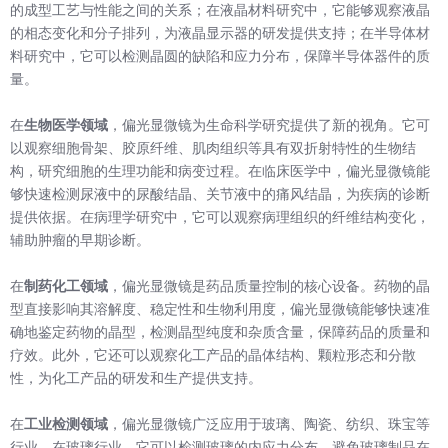
的成型工艺与性能之间的关系；在液晶材料研究中，它能够观察液晶
的相态变化和分子排列，为液晶显示器的研发提供支持；在半导体材
料研究中，它可以检测晶圆的缺陷和应力分布，保障半导体器件的质
量。
在
生物医学领域
，偏光显微镜为生命科学研究提供了新的视角。它可
以观察细胞骨架、胶原纤维、肌肉组织等具有双折射特性的生物结
构，研究细胞的生理功能和病变过程。在临床医学中，偏光显微镜能
够快速检测尿液中的尿酸结晶、关节液中的痛风结晶，为疾病的诊断
提供依据。在病理学研究中，它可以观察病理组织的纤维结构变化，
辅助肿瘤的早期诊断。
在
制药化工领域
，偏光显微镜是药品质量控制的核心设备。药物的晶
型直接影响其溶解度、稳定性和生物利用度，偏光显微镜能够快速准
确地鉴定药物的晶型，检测晶型纯度和杂质含量，保障药品的质量和
疗效。此外，它还可以观察化工产品的晶体结构、颗粒形态和分散
性，为化工产品的研发和生产提供支持。
在
工业检测领域
，偏光显微镜广泛应用于玻璃、陶瓷、纺织、珠宝等
行业。在玻璃行业，它可以检测玻璃的内应力分布，避免玻璃制品在