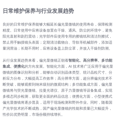
日常维护保养与行业发展趋势
良好的日常维护保养能够大幅延长偏光显微镜的使用寿命，保障检测
精度。日常使用中应将设备放置在干燥、通风、防尘的环境中，避免
阳光直射和剧烈震动；光学部件应使用专用的擦镜纸和清洁剂擦拭，
禁止用手触摸镜头表面；定期清洁载物台、导轨等机械部件，添加适
量润滑油；长期不用时，应将设备盖上防尘罩，并放入干燥剂防潮。
从行业发展趋势来看，偏光显微镜正朝着
智能化、高分辨率、多功能
集成、便携化
的方向发展。智能化方面，AI 技术将广泛应用于偏光显
微镜的图像识别和分析，能够自动识别晶体类型、统计晶粒尺寸、分
析应力分布，大幅提高工作效率；高分辨率方面，超分辨偏光技术不
断突破，能够观察到纳米级别的微观结构；多功能集成方面，偏光显
微镜将与荧光显微镜、拉曼光谱仪、原子力显微镜等设备集成，实现
多模态同步检测，获取更全面的样品信息；便携化方面，小型便携式
偏光显微镜将逐步普及，适用于现场检测和野外作业。同时，随着国
产光学技术的不断成熟，国产偏光显微镜的性能和质量已大幅提升，
性价比优势明显，市场份额持续增长。