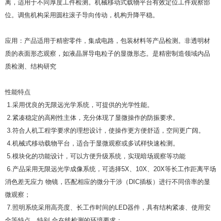
离，适用于不同厚度工件检测。机械移动式载物平台有效定位工件观察部
位。调焦机构采用圆柱滚子导向传动，机构升降平稳。
应用：产品适用于精密零件，集成电路，包装材料等产品检测。非透明材
质的表面形态观察，如液晶屏导电粒子的显微形态。是精密制造领域内品
质检测、结构研究
性能特点
1.采用优良的无限远光学系统，可提供的光学性能。
2.紧凑稳定的高刚性主体，充分体现了显微操作的防振要求。
3.符合人机工程学要求的理想设计，使操作更方便舒适，空间更广阔。
4.机械式移动载物平台，适合于显微观察或多试样快速检测。
5.模块化的功能设计，可以方便升级系统，实现暗场观察等功能
6.产品采用无限远光学成像系统，可选择5X、10X、20X等长工作距离平场
消色差无应力 物镜，匹配相应的微分干涉（DIC插板）进行不同倍率的显
微观察；
7.照明系统采用高亮度、长工作时间的LED器件，具有结构紧凑、使用安
全等特点，特别 合在线检测的环境要求；