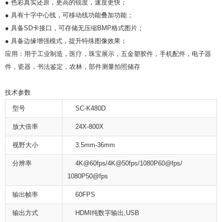
● 色彩真实还原，更高的锐度，速度更快；
● 具有十字中心线，可移动线功能叠加功能；
● 具备SD卡接口，可存储无压缩BMP格式图片；
● 具备边缘增强模式，提升特殊图像效果；
应用：用于工业制造，医疗，珠宝展示，五金塑胶件，手机配件，电子器
件，瓷器，书法鉴定，农林，部件测量拍照储存
技术参数
型号
SC-K480D
放大倍率
24X-800X
视野大小
3.5mm-36mm
分辨率
4K@60fps/4K@50fps/1080P60@fps/
1080P50@fps
输出帧率
60FPS
输出方式
HDMI纯数字输出,USB