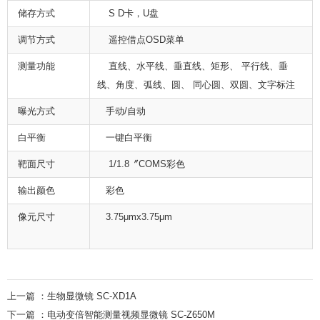
储存方式
S D卡，U盘
调节方式
遥控借点OSD菜单
测量功能
直线、水平线、垂直线、矩形、 平行线、垂
线、角度、弧线、圆、 同心圆、双圆、文字标注
曝光方式
手动/自动
白平衡
一键白平衡
靶面尺寸
1/1.8〞COMS彩色
输出颜色
彩色
像元尺寸
3.75μmx3.75μm
上一篇 ：
生物显微镜 SC-XD1A
下一篇 ：
电动变倍智能测量视频显微镜 SC-Z650M