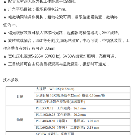
▲ 配置无穷远无应力长工作距离平场物镜。
▲ 广角平场目镜：视场直径Ф22mm。
▲ 粗微动同轴调焦机构，粗动松紧可调，带限位锁紧装置，微动格
值:2μm。
▲ 偏光观察装置可移入或移出光路，起偏器与检偏器均可360°旋转。
▲ 旋转式载物台，360°等分刻度,游标格值6'，中心可调，带锁紧装置，工
作台垂直有效行 程可达 30mm.
▲ 宽电压电源(85-265V 50/60Hz). 6V30W卤素灯照明，亮度可调。
▲ 三目镜筒可自由切换目视观察与显微摄影，摄影时可通光，
技术参数